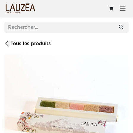
Se rendre au contenu
Tous les produits