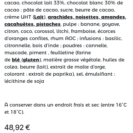
cacao, chocolat lait 33%, chocolat blanc 30% de
cacao : pâte de cacao, sucre, beurre de cacao,
crème UHT (
Lait
),
arachides, noisettes, amandes,
cacahuètes, pistaches
, pulpe : banane, goyave,
citron, coco, corossol, litchi, framboise, écorces
d’oranges confites, rhum AOC ; infusions : basilic,
citronnelle, bois d’inde ; poudres : cannelle,
muscade, piment , feuilletine (farine
de
blé
(
gluten
), matière grasse végétale, huiles de
colza, beurre (lait), extrait de malte d’orge,
colorant : extrait de paprika), sel, émulsifiant :
lécithine de soja
À conserver dans un endroit frais et sec (entre 16°C
et 18°C).
48,92
€