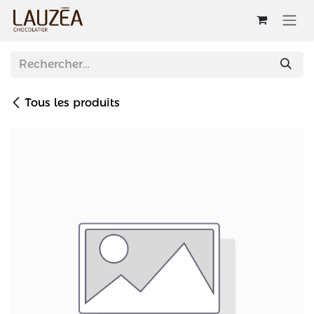
Se rendre au contenu
Tous les produits