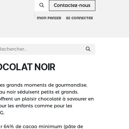
Contactez-nous
MON PANIER
SE CONNECTER
Nos adresses
Espace professionnels
OCOLAT NOIR
u les grands moments de gourmandise,
u noir séduisent petits et grands.
offrent un plaisir chocolaté à savourer en
 pour les enfants comme pour les
0G.
noir 64% de cacao minimum (pâte de