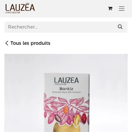
Se rendre au contenu
Tous les produits